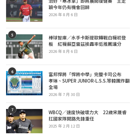
治好「寒冰掌」即將展開復健賽 王定
穎今年仍有機會回歸
2026 年 8 月 6 日
5
棒球智庫／水手卡斯提歐轉戰白襪初登
板 紅襪蘇亞雷茲挨轟率低推薦讓分
2026 年 8 月 6 日
6
富邦悍將「悍將中學」完整卡司公布
孝琳、SUPER JUNIOR-L.S.S.等韓團炸翻
全場
2026 年 7 月 30 日
7
WBCQ／速度快破壞力大 22歲宋晟睿
扛國家隊開路先鋒重任
2025 年 2 月 12 日