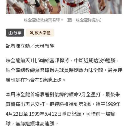
味全龍總教練葉君璋。（圖：味全龍隊提供）
分享
放大字體
記者陳立勳／天母報導
味全龍前天1比5輸給富邦悍將，中斷近期這波9連勝，
味全龍總教練葉君璋過去球員時期效力味全龍，最長連
勝也是在巧合在9連勝止步。
本周味全龍首場靠著劉俊緯的續命2分全壘打，最後朱
育賢揮出再見安打，把連勝推進到第9場，追平1999年
4月22日至 1999年5月12日隊史紀錄，可惜前一場輸
球，無緣繼續堆高連勝。