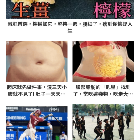
減肥首選，檸檬加它，堅持一週，腰細了，瘦到你懷疑人
生
PR
PR
起床就先做件事，沒三天小
腹部脂肪的「剋星」找到
腹就不見了! 肚子一天天變
了，常吃這幾物，吃走大肚
小！
囊，瘦出小蠻腰