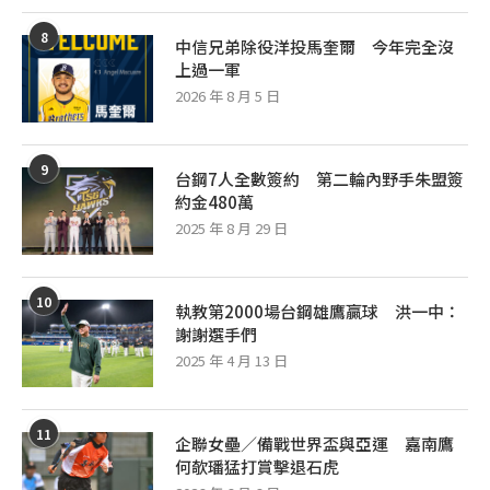
8
中信兄弟除役洋投馬奎爾 今年完全沒
上過一軍
2026 年 8 月 5 日
9
台鋼7人全數簽約 第二輪內野手朱盟簽
約金480萬
2025 年 8 月 29 日
10
執教第2000場台鋼雄鷹贏球 洪一中：
謝謝選手們
2025 年 4 月 13 日
11
企聯女壘／備戰世界盃與亞運 嘉南鷹
何欹璠猛打賞擊退石虎