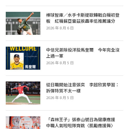
棒球智庫／水手卡斯提歐轉戰白襪初登
板 紅襪蘇亞雷茲挨轟率低推薦讓分
2026 年 8 月 6 日
中信兄弟除役洋投馬奎爾 今年完全沒
上過一軍
2026 年 8 月 5 日
從日職開始注意張奕 李超欣賞學習：
拆彈特質不太一樣
2026 年 8 月 5 日
「森林王子」張泰山號召為健康應援
中職人氣啦啦隊齊跳〈肌勵應援舞〉