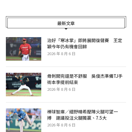
最新文章
治好「寒冰掌」即將展開復健賽 王定
穎今年仍有機會回歸
2026 年 8 月 6 日
骨刺開完還是不舒服 吳俊杰準備TJ手
術本季提前結束
2026 年 8 月 6 日
棒球智庫／細野晴希壓陣火腿可望一
搏 建議投注火腿獨贏、7.5大
2026 年 8 月 6 日