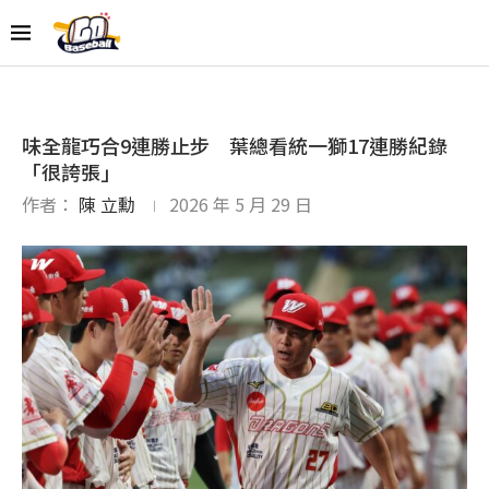
味全龍巧合9連勝止步 葉總看統一獅17連勝紀錄
「很誇張」
作者：
陳 立勳
2026 年 5 月 29 日