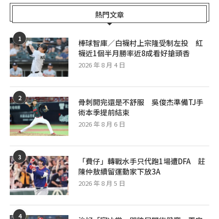
熱門文章
1
棒球智庫／白襪村上宗隆受制左投 紅
襪近1個半月勝率近8成看好搶頭香
2026 年 8 月 4 日
2
骨刺開完還是不舒服 吳俊杰準備TJ手
術本季提前結束
2026 年 8 月 6 日
3
「費仔」轉戰水手只代跑1場遭DFA 莊
陳仲敖續留運動家下放3A
2026 年 8 月 5 日
4