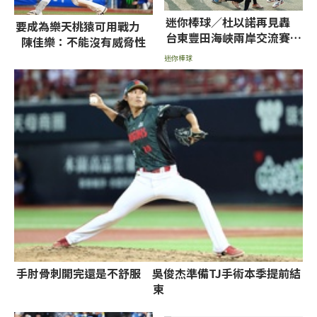
迷你棒球／杜以諾再見轟
要成為樂天桃猿可用戰力
台東豐田海峽兩岸交流賽封
陳佳樂：不能沒有威脅性
王
迷你棒球
手肘骨刺開完還是不舒服 吳俊杰準備TJ手術本季提前結
束