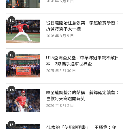
2026 年 6 月 6 日
12
從日職開始注意張奕 李超欣賞學習：
拆彈特質不太一樣
2026 年 8 月 5 日
13
U15亞洲盃女壘／中華隊冠軍戰不敵日
本 2隊攜手進軍世界盃
2025 年 3 月 30 日
14
味全龍調整合約結構 蔣銲確定續留：
喜歡每天寒暄開玩笑
2026 年 8 月 2 日
15
41歲的「使用說明書」 王勝偉：守