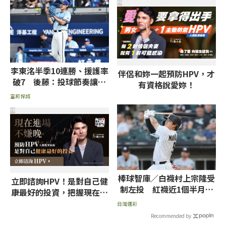
PR
李東洺半季10連勝、援護率
伴侶和妳一起預防HPV，才
破7 後藤：投球節奏讓隊
有資格說愛妳！
友容易進入狀況
富邦悍將
PR
棒球智庫／白襪村上宗隆受
立即諮詢HPV！是對自己健
制左投 紅襪近1個半月勝
康最好的投資，把握現在不
率近8成看好搶頭香
嫌晚！
台灣運彩
Recommended by