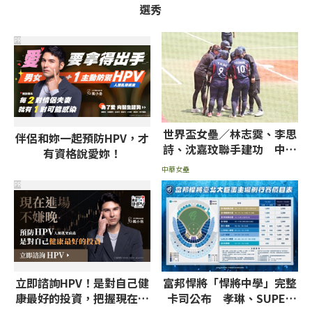
選秀
PR
世界盃女壘／林志霙、李思
伴侶和妳一起預防HPV，才
詩、沈嘉玟聯手建功 中華
有資格說愛妳！
隊無差別打線叩倒義大利
中華女壘
PR
立即諮詢HPV！是對自己健
富邦悍將「悍將中學」完整
康最好的投資，把握現在不
卡司公布 孝琳、SUPER