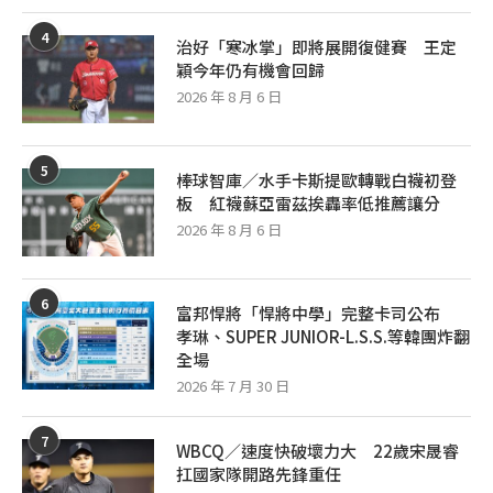
4
治好「寒冰掌」即將展開復健賽 王定
穎今年仍有機會回歸
2026 年 8 月 6 日
5
棒球智庫／水手卡斯提歐轉戰白襪初登
板 紅襪蘇亞雷茲挨轟率低推薦讓分
2026 年 8 月 6 日
6
富邦悍將「悍將中學」完整卡司公布
孝琳、SUPER JUNIOR-L.S.S.等韓團炸翻
全場
2026 年 7 月 30 日
7
WBCQ／速度快破壞力大 22歲宋晟睿
扛國家隊開路先鋒重任