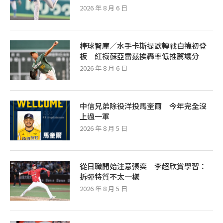
2026 年 8 月 6 日
棒球智庫／水手卡斯提歐轉戰白襪初登
板 紅襪蘇亞雷茲挨轟率低推薦讓分
2026 年 8 月 6 日
中信兄弟除役洋投馬奎爾 今年完全沒
上過一軍
2026 年 8 月 5 日
從日職開始注意張奕 李超欣賞學習：
拆彈特質不太一樣
2026 年 8 月 5 日