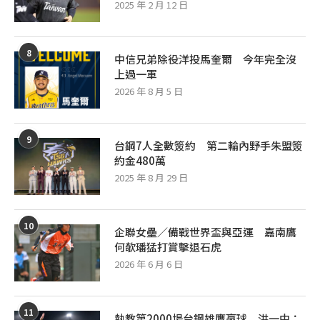
2025 年 2 月 12 日
8
中信兄弟除役洋投馬奎爾 今年完全沒
上過一軍
2026 年 8 月 5 日
9
台鋼7人全數簽約 第二輪內野手朱盟簽
約金480萬
2025 年 8 月 29 日
10
企聯女壘／備戰世界盃與亞運 嘉南鷹
何欹璠猛打賞擊退石虎
2026 年 6 月 6 日
11
執教第2000場台鋼雄鷹贏球 洪一中：