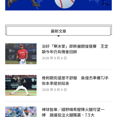
最新文章
治好「寒冰掌」即將展開復健賽 王定
穎今年仍有機會回歸
2026 年 8 月 6 日
骨刺開完還是不舒服 吳俊杰準備TJ手
術本季提前結束
2026 年 8 月 6 日
棒球智庫／細野晴希壓陣火腿可望一
搏 建議投注火腿獨贏、7.5大