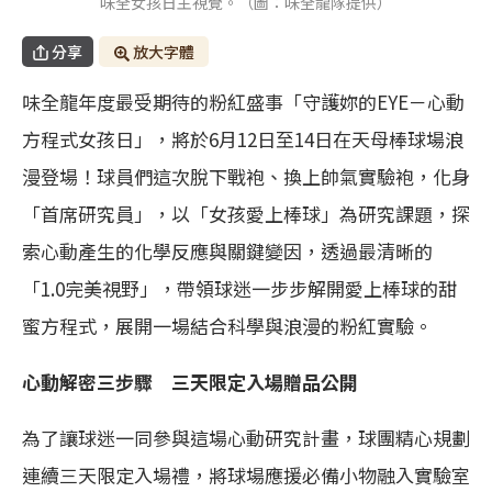
味全女孩日主視覺。（圖：味全龍隊提供）
分享
放大字體
味全龍年度最受期待的粉紅盛事「守護妳的EYE－心動
方程式女孩日」，將於6月12日至14日在天母棒球場浪
漫登場！球員們這次脫下戰袍、換上帥氣實驗袍，化身
「首席研究員」，以「女孩愛上棒球」為研究課題，探
索心動產生的化學反應與關鍵變因，透過最清晰的
「1.0完美視野」，帶領球迷一步步解開愛上棒球的甜
蜜方程式，展開一場結合科學與浪漫的粉紅實驗。
心動解密三步驟 三天限定入場贈品公開
為了讓球迷一同參與這場心動研究計畫，球團精心規劃
連續三天限定入場禮，將球場應援必備小物融入實驗室