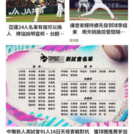
讓曾家輝持續先發到球季結
亞運24人名單有傷可以換
束 樂天桃猿控管間隔天
人 棒協說明富邦、台鋼列
數、單場球數
管球員未列入原因
曾家輝
中職新人測試會91人16日天母實戰對抗 獲球團推薦參加