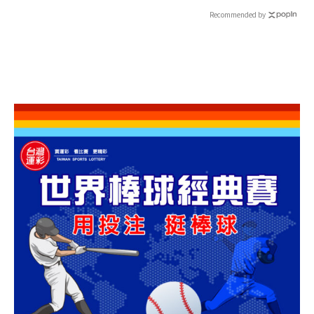
嫌晚！
JUNIOR-L.S.S.等韓團炸翻
全場
Recommended by