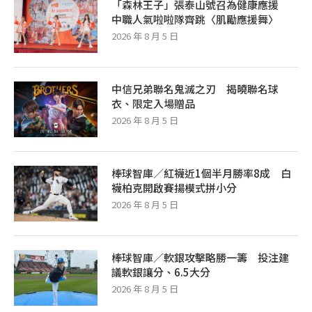
「森林王子」張泰山號召為健康應援
中職人氣啦啦隊齊跳〈肌勵應援舞〉
2026 年 8 月 5 日
中信兄弟聯名鬼滅之刃 揭曉聯名球
衣、限定入場贈品
2026 年 8 月 5 日
棒球智庫／紅襪近1個半月勝率8成 白
襪柏克開啟賽揚模式拼小分
2026 年 8 月 5 日
棒球智庫／軟銀攻擊略勝一籌 投注建
議軟銀讓分、6.5大分
2026 年 8 月 5 日