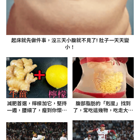
起床就先做件事，沒三天小腹就不見了! 肚子一天天變
小！
PR
PR
減肥首選，檸檬加它，堅持
腹部脂肪的「剋星」找到
一週，腰細了，瘦到你懷疑
了，常吃這幾物，吃走大肚
人生
囊，瘦出小蠻腰