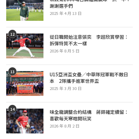
謝謝選手們
2025 年 4 月 13 日
12
從日職開始注意張奕 李超欣賞學習：
拆彈特質不太一樣
2026 年 8 月 5 日
13
U15亞洲盃女壘／中華隊冠軍戰不敵日
本 2隊攜手進軍世界盃
2025 年 3 月 30 日
14
味全龍調整合約結構 蔣銲確定續留：
喜歡每天寒暄開玩笑
2026 年 8 月 2 日