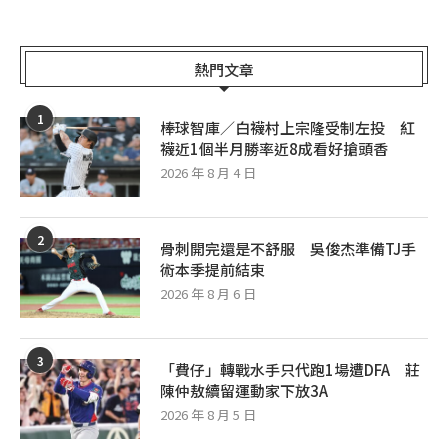
熱門文章
1
棒球智庫／白襪村上宗隆受制左投 紅
襪近1個半月勝率近8成看好搶頭香
2026 年 8 月 4 日
2
骨刺開完還是不舒服 吳俊杰準備TJ手
術本季提前結束
2026 年 8 月 6 日
3
「費仔」轉戰水手只代跑1場遭DFA 莊
陳仲敖續留運動家下放3A
2026 年 8 月 5 日