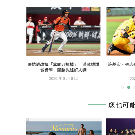
局數第3
張皓崴改掉「拿關刀揮棒」 潘武雄讚
許基宏、張志
..
賞肯學：開路先鋒好人選
2026 年 8 月 8 日
202
您也可
PR