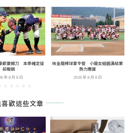
豪都要開刀 本季確定提
味全龍棒球夏令營 小龍女組圓滿結業
前報銷
熱力應援
6 年 8 月 8 日
2026 年 8 月 8 日
能喜歡這些文章
PR