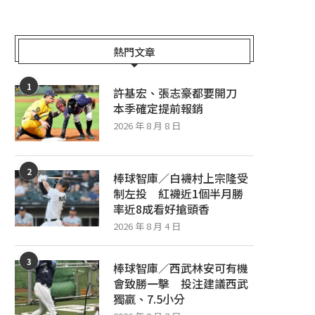
熱門文章
1
許基宏、張志豪都要開刀
本季確定提前報銷
2026 年 8 月 8 日
2
棒球智庫／白襪村上宗隆受
制左投 紅襪近1個半月勝
率近8成看好搶頭香
2026 年 8 月 4 日
3
棒球智庫／西武林安可有機
會致勝一擊 投注建議西武
獨贏、7.5小分