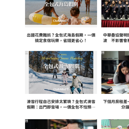
出國花費難抓？全包式海島假期，一價
中華壘協聲明
搞定食宿玩樂，省錢更省心！
波 不影響會
依
PR
PR
滑雪行程自己安排太繁瑣？全包式滑雪
下個月房租差
假期：出門即雪場，一價全包不怕預算
分
爆表！
PR