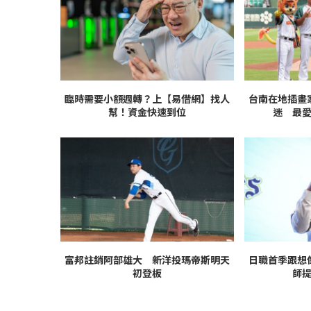
臨時需要小額週轉？上【易借網】找人
台南在地插畫
幫！資金快速到位
迷 最
富邦註銷阿部雄大 新洋投瑪帝斯明天
日職首季跟想
初登板
師