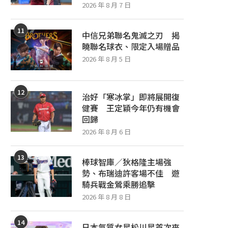
2026 年 8 月 7 日
11
中信兄弟聯名鬼滅之刃 揭
曉聯名球衣、限定入場贈品
2026 年 8 月 5 日
12
治好「寒冰掌」即將展開復
健賽 王定穎今年仍有機會
回歸
2026 年 8 月 6 日
13
棒球智庫／狄格隆主場強
勢、布瑞迪許客場不佳 遊
騎兵戰金鶯乘勝追擊
2026 年 8 月 8 日
14
日本氣質女星松川星首次來