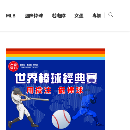
MLB
國際棒球
啦啦隊
女壘
專欄