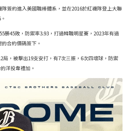
襪隊簽約進入美國職棒體系，並在2016於紅襪隊登上大聯
6。
5勝45敗，防禦率3.93，打過韓職明星賽，2023年有過
錯的合約價碼簽下。
.2局，被擊出19支安打，有7次三振，6次四壞球，防禦
命的洋投韋禮加。