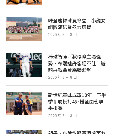
味全龍棒球夏令營 小龍女
組圓滿結業熱力應援
2026 年 8 月 8 日
棒球智庫／狄格隆主場強
勢、布瑞迪許客場不佳 遊
騎兵戰金鶯乘勝追擊
2026 年 8 月 8 日
新世紀黃蜂成軍10年 下半
季新聘投打4外援全面衝擊
季後賽
2026 年 8 月 8 日
親子、身障族觀賽環境更友