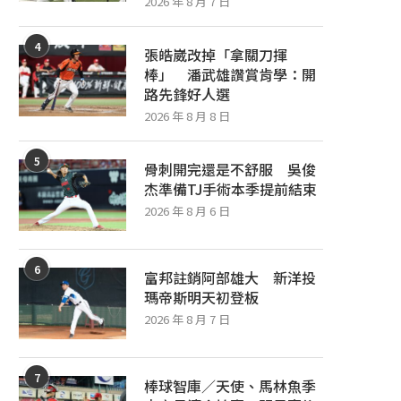
2026 年 8 月 7 日
4
張皓崴改掉「拿關刀揮
棒」 潘武雄讚賞肯學：開
路先鋒好人選
2026 年 8 月 8 日
5
骨刺開完還是不舒服 吳俊
杰準備TJ手術本季提前結束
親子、身障族觀賽環境更友善！
樂天新血加入緩解二軍投手荒
FUBON ANGELS與身障...
察道威聖近況：找回節奏與擊
2026 年 8 月 6 日
2026 年 8 月 7 日
2026 年 8 月 7 日
6
富邦註銷阿部雄大 新洋投
瑪帝斯明天初登板
2026 年 8 月 7 日
7
棒球智庫／天使、馬林魚季