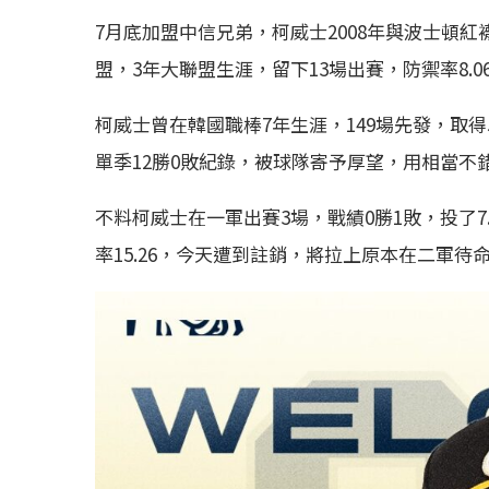
7月底加盟中信兄弟，柯威士2008年與波士頓紅
盟，3年大聯盟生涯，留下13場出賽，防禦率8.0
柯威士曾在韓國職棒7年生涯，149場先發，取得5
單季12勝0敗紀錄，被球隊寄予厚望，用相當不
不料柯威士在一軍出賽3場，戰績0勝1敗，投了7
率15.26，今天遭到註銷，將拉上原本在二軍待