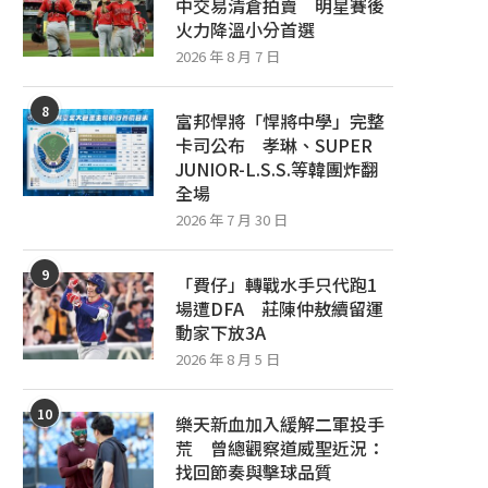
中交易清倉拍賣 明星賽後
火力降溫小分首選
2026 年 8 月 7 日
8
富邦悍將「悍將中學」完整
卡司公布 孝琳、SUPER
JUNIOR-L.S.S.等韓團炸翻
全場
2026 年 7 月 30 日
9
「費仔」轉戰水手只代跑1
場遭DFA 莊陳仲敖續留運
動家下放3A
2026 年 8 月 5 日
10
樂天新血加入緩解二軍投手
荒 曾總觀察道威聖近況：
找回節奏與擊球品質