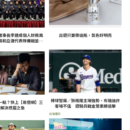
理事長李建成個人財務風
出遊只要帶這瓶，氣色好明亮
務和亞運代表隊備戰並將
章程辦理改選
棒球智庫／狄格隆主場強勢、布瑞迪許
一點？快上【易借網】三
客場不佳 遊騎兵戰金鶯乘勝追擊
鐘解決燃眉之急
台灣運彩