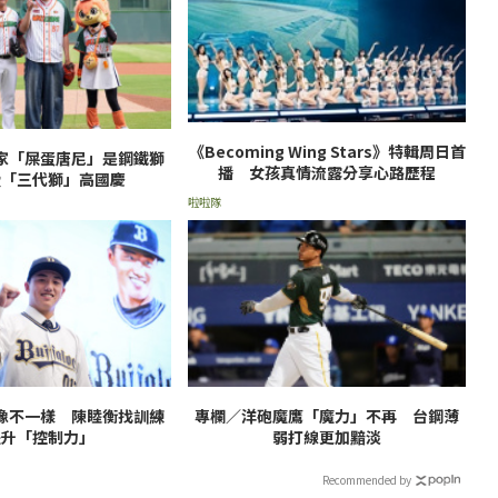
《Becoming Wing Stars》特輯周日首
家「屎蛋唐尼」是鋼鐵獅
播 女孩真情流露分享心路歷程
愛「三代獅」高國慶
啦啦隊
像不一樣 陳睦衡找訓練
專欄／洋砲魔鷹「魔力」不再 台鋼薄
提升「控制力」
弱打線更加黯淡
Recommended by