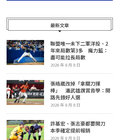
最新文章
聯盟唯一未下二軍洋投、2
年來局數第3多 魔力藍：
盡可能拉長局數
2026 年 8 月 8 日
張皓崴改掉「拿關刀揮
棒」 潘武雄讚賞肯學：開
路先鋒好人選
2026 年 8 月 8 日
許基宏、張志豪都要開刀
本季確定提前報銷
2026 年 8 月 8 日