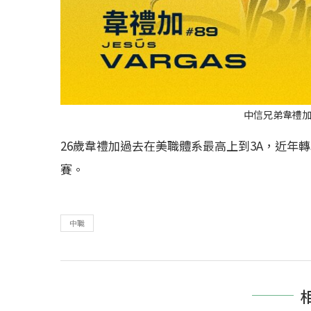
中信兄弟韋禮
26歲韋禮加過去在美職體系最高上到3A，近年
賽。
中職