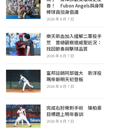
善！ Fubon Angels與身障
棒球員挺身倡議
2026 年 8 月 7 日
樂天新血加入緩解二軍投手
荒 曾總觀察道威聖近況：
找回節奏與擊球品質
2026 年 8 月 7 日
富邦註銷阿部雄大 新洋投
瑪帝斯明天初登板
2026 年 8 月 7 日
完成右肘骨刺手術 陳柏豪
目標趕上明年春訓
2026 年 8 月 7 日