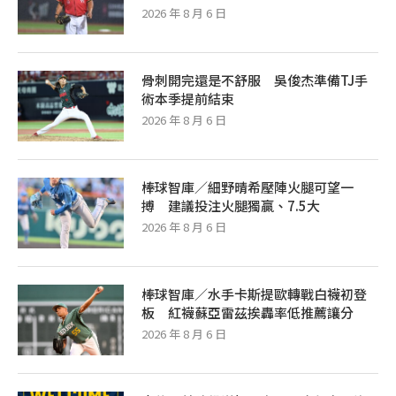
2026 年 8 月 6 日
骨刺開完還是不舒服 吳俊杰準備TJ手
術本季提前結束
2026 年 8 月 6 日
棒球智庫／細野晴希壓陣火腿可望一
搏 建議投注火腿獨贏、7.5大
2026 年 8 月 6 日
棒球智庫／水手卡斯提歐轉戰白襪初登
板 紅襪蘇亞雷茲挨轟率低推薦讓分
2026 年 8 月 6 日