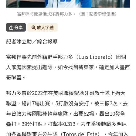
富邦悍將開訓儀式洋將邦力多。（圖：記者李瑋儒攝）
分享
放大字體
記者陳立勳／綜合報導
富邦悍將先前外籍野手邦力多（Luis Liberato）因個
人家庭因素提出離隊，如今找到新東家，確定加入墨西
哥聯盟。
邦力多曾於2022年在美國職棒聖地牙哥教士隊上過大
聯盟，總計7場出賽，5打數沒有安打，被三振3次，去
年曾效力韓國職棒韓華鷹隊，出賽62場，轟出10發全
壘打，39分打點，打擊率0.313，去年季後轉戰多明尼
加冬季聯盟東方公牛隊（Toros del Este），今年加入