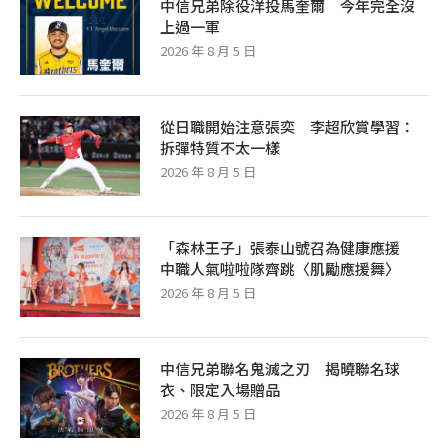
中信兄弟除役洋投馬奎爾 今年完全沒
上過一軍
2026 年 8 月 5 日
從日職開始注意張奕 李超欣賞學習：
拆彈特質不太一樣
2026 年 8 月 5 日
「森林王子」張泰山號召為健康應援
中職人氣啦啦隊齊跳〈肌勵應援舞〉
2026 年 8 月 5 日
中信兄弟聯名鬼滅之刃 揭曉聯名球
衣、限定入場贈品
2026 年 8 月 5 日