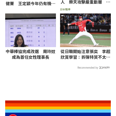
人 樂天攻擊嚴重斷層 投
健賽 王定穎今年仍有機會
注建議火腿獨贏、讓分
回歸
日本職棒
中華棒協完成改選 周玲妏
從日職開始注意張奕 李超
成為首任女性理事長
欣賞學習：拆彈特質不太一
樣
Recommended by