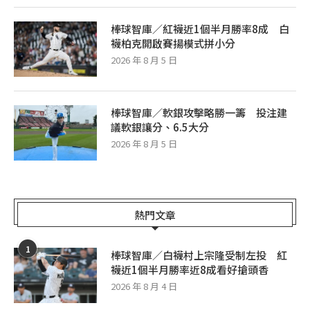
棒球智庫／紅襪近1個半月勝率8成 白
襪柏克開啟賽揚模式拼小分
2026 年 8 月 5 日
棒球智庫／軟銀攻擊略勝一籌 投注建
議軟銀讓分、6.5大分
2026 年 8 月 5 日
熱門文章
1
棒球智庫／白襪村上宗隆受制左投 紅
襪近1個半月勝率近8成看好搶頭香
2026 年 8 月 4 日