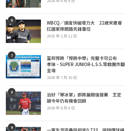
2026 年 6 月 6 日
6
WBCQ／速度快破壞力大 22歲宋晟睿
扛國家隊開路先鋒重任
2025 年 2 月 12 日
7
富邦悍將「悍將中學」完整卡司公布
孝琳、SUPER JUNIOR-L.S.S.等韓團炸翻
全場
2026 年 7 月 30 日
8
治好「寒冰掌」即將展開復健賽 王定
穎今年仍有機會回歸
2026 年 8 月 6 日
9
一軍生涯盜壘阻殺率0.733 張翔傳球絕