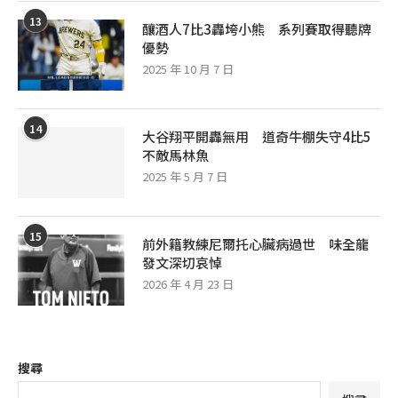
13
釀酒人7比3轟垮小熊 系列賽取得聽牌
優勢
2025 年 10 月 7 日
14
大谷翔平開轟無用 道奇牛棚失守4比5
不敵馬林魚
2025 年 5 月 7 日
15
前外籍教練尼爾托心臟病過世 味全龍
發文深切哀悼
2026 年 4 月 23 日
搜尋