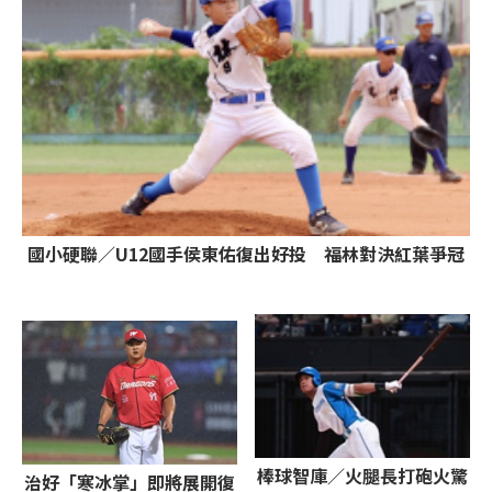
國小硬聯／U12國手侯東佑復出好投 福林對決紅葉爭冠
棒球智庫／火腿長打砲火驚
治好「寒冰掌」即將展開復