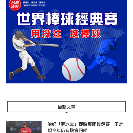
最新文章
治好「寒冰掌」即將展開復健賽 王定
穎今年仍有機會回歸