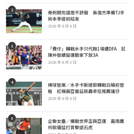
2
骨刺開完還是不舒服 吳俊杰準備TJ手
術本季提前結束
2026 年 8 月 6 日
3
「費仔」轉戰水手只代跑1場遭DFA 莊
陳仲敖續留運動家下放3A
2026 年 8 月 5 日
4
棒球智庫／水手卡斯提歐轉戰白襪初登
板 紅襪蘇亞雷茲挨轟率低推薦讓分
2026 年 8 月 6 日
5
企聯女壘／備戰世界盃與亞運 嘉南鷹
何欹璠猛打賞擊退石虎