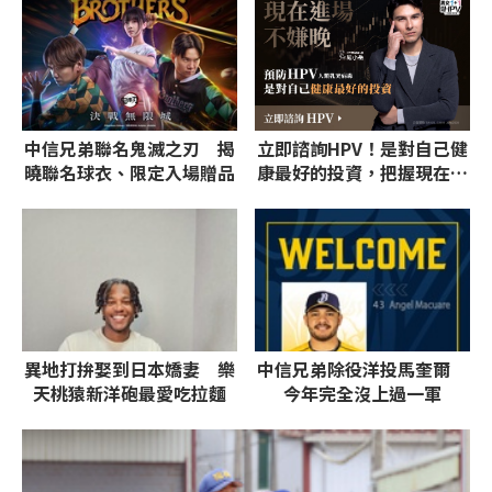
中信兄弟聯名鬼滅之刃 揭
立即諮詢HPV！是對自己健
曉聯名球衣、限定入場贈品
康最好的投資，把握現在不
嫌晚！
異地打拚娶到日本嬌妻 樂
中信兄弟除役洋投馬奎爾
天桃猿新洋砲最愛吃拉麵
今年完全沒上過一軍