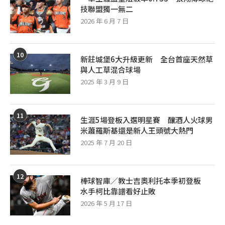
技聯盟獨一無二
2026 年 6 月 7 日
10
新莊城堡6大升級更新 全台首座天然草
與人工草混合球場
2025 年 3 月 9 日
11
生涯5場登板入選明星賽 釀酒人火球男
米蕭羅斯基還是新人王頭號大熱門
2025 年 7 月 20 日
12
棒球智庫／教士吉奧利托本季初登板
水手柯比靠譜看好止敗
2026 年 5 月 17 日